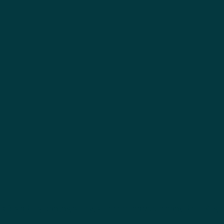
's
Branding photography
, alle rechten voorbehouden -
Alge