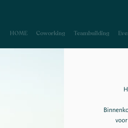
HOME
Coworking
Teambuilding
Eve
H
Binnenko
voor