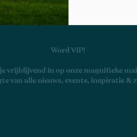
Word VIP!
 je vrijblijvend in op onze magnifieke mail
gte van alle nieuws, events, inspiratie & 